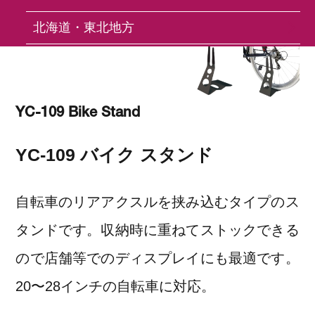
北海道・東北地方
関東地方
中部地方
YC-109 Bike Stand
近畿地方
YC-109 バイク スタンド
中国地方
四国地方
自転車のリアアクスルを挟み込むタイプのス
九州・沖縄地方
タンドです。収納時に重ねてストックできる
ので店舗等でのディスプレイにも最適です。
FAQ
20〜28インチの自転車に対応。