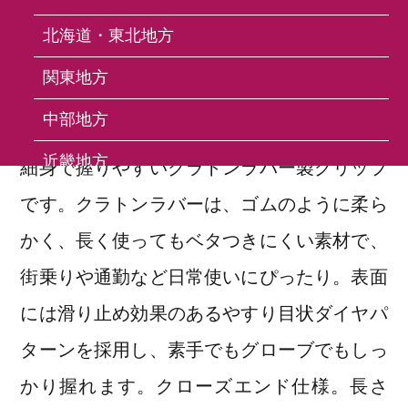
北海道・東北地方
VLG-609 Grip 130mm
関東地方
VLG-609 グリップ 130mm
中部地方
近畿地方
細身で握りやすいクラトンラバー製グリップ
です。クラトンラバーは、ゴムのように柔ら
中国地方
かく、長く使ってもベタつきにくい素材で、
四国地方
街乗りや通勤など日常使いにぴったり。表面
九州・沖縄地方
には滑り止め効果のあるやすり目状ダイヤパ
ターンを採用し、素手でもグローブでもしっ
FAQ
かり握れます。クローズエンド仕様。長さ