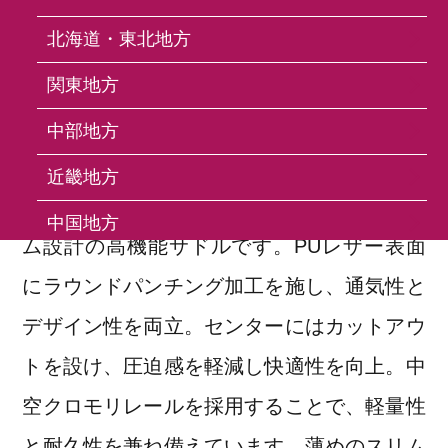
北海道・東北地方
VL-1533 Saddle
関東地方
中部地方
VL-1533 サドル
近畿地方
ロードバイクやスポーツライドに最適なスリ
中国地方
ム設計の高機能サドルです。PUレザー表面
四国地方
にラウンドパンチング加工を施し、通気性と
九州・沖縄地方
デザイン性を両立。センターにはカットアウ
トを設け、圧迫感を軽減し快適性を向上。中
FAQ
空クロモリレールを採用することで、軽量性
と耐久性を兼ね備えています。薄めのスリム