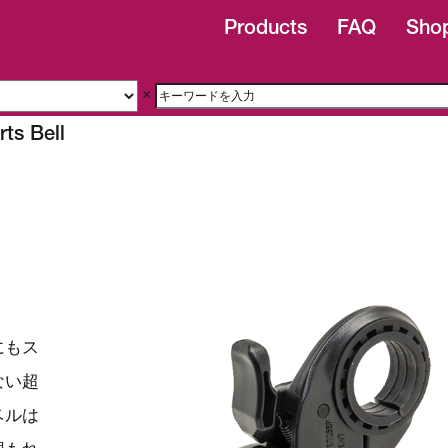
Products
FAQ
Shop
×
rts Bell
にもス
ない超
ベルは