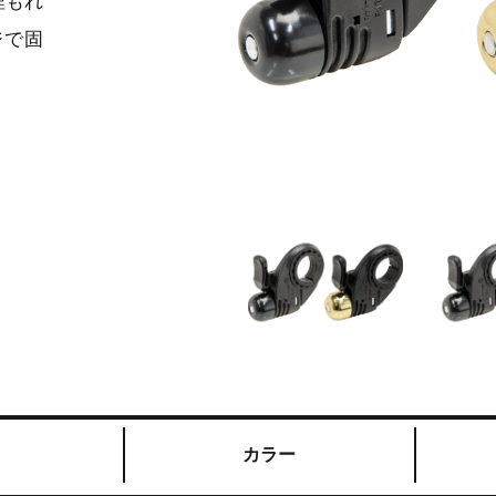
埋もれ
ジで固
カラー