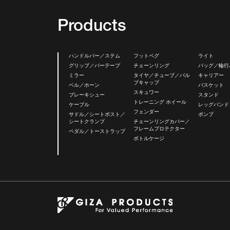
Products
ハンドルバー／ステム
フットペグ
ライト
グリップ／バーテープ
チェーンリング
バッグ／輪行
ミラー
タイヤ／チューブ／バル
キャリアー
ブキャップ
ベル／ホーン
バスケット
スキュワー
ブレーキシュー
スタンド
トレーニング ホイール
ケーブル
レッグバンド
フェンダー
サドル／シートポスト／
ポンプ
シートクランプ
チェーンリングカバー／
フレームプロテクター
ペダル／トーストラップ
ボトルケージ