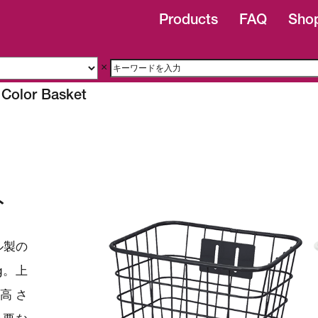
Products
FAQ
Shop
×
 Color Basket
ト
ル製の
g。上
、高さ