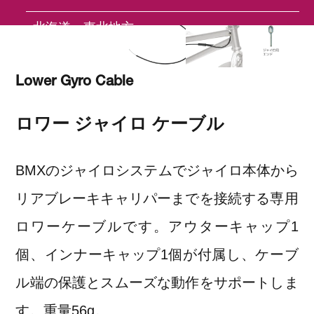
北海道・東北地方
関東地方
Lower Gyro Cable
中部地方
ロワー ジャイロ ケーブル
近畿地方
中国地方
BMXのジャイロシステムでジャイロ本体から
四国地方
リアブレーキキャリパーまでを接続する専用
九州・沖縄地方
ロワーケーブルです。アウターキャップ1
個、インナーキャップ1個が付属し、ケーブ
FAQ
ル端の保護とスムーズな動作をサポートしま
す。重量56g。