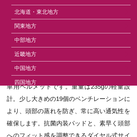
北海道・東北地方
関東地方
HE05151 Helmet
中部地方
HE05151 ヘルメット
近畿地方
中国地方
CE EN1078規格適合の安全性を備えた自転
四国地方
車用ヘルメットです。重量は235gの軽量設
九州・沖縄地方
計。少し大きめの19個のベンチレーションに
より、頭部の蒸れを防ぎ、常に高い通気性を
FAQ
確保します。抗菌内装パッドと、素早く頭部
へのフィット感を調整できるダイヤル式サイ