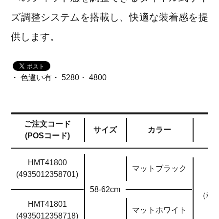
ズ調整システムを搭載し、快適な装着感を提
供します。
・ 色違い有・ 5280・ 4800
ご注文コード
サイズ
カラー
(POSコード)
HMT41800
マットブラック
(4935012358701)
58-62cm
（税抜
HMT41801
マットホワイト
(4935012358718)