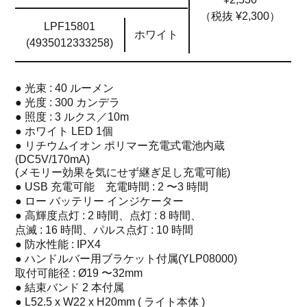
（税抜 ¥2,300）
LPF15801
ホワイト
(4935012333258)
● 光束 : 40 ルーメン
● 光度 : 300 カンデラ
● 照度 : 3 ルクス／10m
● ホワイト LED 1個
● リチウムイオン ポリマー充電式電池内蔵
(DC5V/170mA)
(メモリー効果を気にせず継ぎ足し充電可能)
● USB 充電可能 充電時間 : 2 〜3 時間
● ロー バッテリー インジケーター
● 高輝度点灯 : 2 時間、点灯 : 8 時間、
点滅 : 16 時間、パルス点灯 : 10 時間
● 防水性能 : IPX4
● ハンドルバー用ブラケット付属(YLP08000)
取付可能径 : Ø19 〜32mm
● 結束バンド 2 本付属
● L52.5 x W22 x H20mm ( ライト本体 )