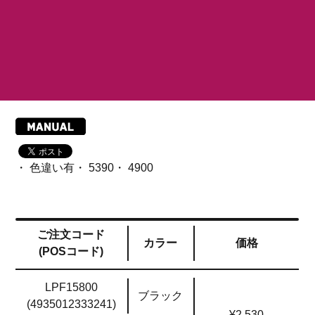
す。IPX4の防水性能とローバッテリーインジ
ケーターを備え、Ø19〜32mmのハンドルバ
ーに対応。
・ 色違い有・ 5390・ 4900
ご注文コード
カラー
価格
(POSコード)
LPF15800
ブラック
(4935012333241)
¥2,530