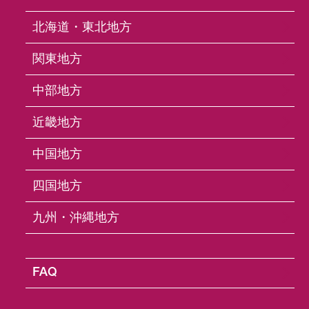
北海道・東北地方
関東地方
CG-214W White LED
中部地方
CG-214W ホワイト LED
近畿地方
中国地方
40ルーメン、300カンデラの光を持つ超軽量
四国地方
（14.5g）フロントライトです。リチウムイ
九州・沖縄地方
オンポリマー充電式電池内蔵で、USB充電が
可能（充電時間2〜3時間）。3ルクス/10mの
FAQ
照度と、高輝度点灯（2時間）、点滅（最長
16時間）を含む4つのモードを搭載していま