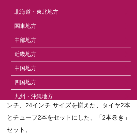
北海道・東北地方
C-1446
関東地方
C-1446（2本巻き）
中部地方
近畿地方
若干幅広のセンター部分に水はけの溝を配
置。幅も1.75インチからになっており、タイ
中国地方
ヤボリュームがある為乗り心地重視のた街乗
四国地方
りタイヤです。16インチ、18インチ、20イ
九州・沖縄地方
ンチ、24インチ サイズを揃えた、タイヤ2本
とチューブ2本をセットにした、「2本巻き」
FAQ
セット。