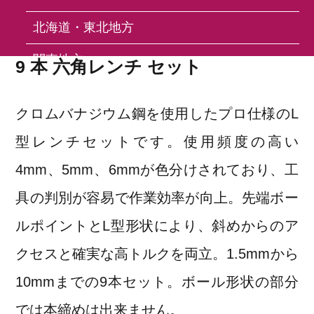
9 Hex Key Wrench Set
北海道・東北地方
関東地方
9 本 六角レンチ セット
中部地方
クロムバナジウム鋼を使用したプロ仕様のL
近畿地方
型レンチセットです。使用頻度の高い
中国地方
4mm、5mm、6mmが色分けされており、工
四国地方
具の判別が容易で作業効率が向上。先端ボー
九州・沖縄地方
ルポイントとL型形状により、斜めからのア
クセスと確実な高トルクを両立。1.5mmから
FAQ
10mmまでの9本セット。ボール形状の部分
では本締めは出来ません。