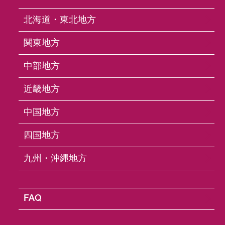
北海道・東北地方
全般
関東地方
商品の取付方法や取扱方法がわかりません。どう
中部地方
すればよいでしょうか。
近畿地方
保証や修理はどこで受けることができますか？
中国地方
インターネット（通信販売）で購入しましたが、
四国地方
遠くて購入店に行くことができません。
九州・沖縄地方
購入した商品の色や付属の取扱説明書がWEB上の
ものと少し違いますが、なぜですか？
FAQ
ロック／関連パーツ